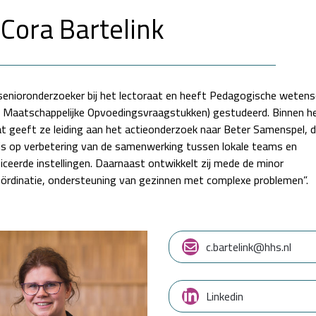
 Cora Bartelink
 senioronderzoeker bij het lectoraat en heeft Pedagogische weten
 Maatschappelijke Opvoedingsvraagstukken) gestudeerd. Binnen h
at geeft ze leiding aan het actieonderzoek naar Beter Samenspel, 
 is op verbetering van de samenwerking tussen lokale teams en
ficeerde instellingen. Daarnaast ontwikkelt zij mede de minor
ördinatie, ondersteuning van gezinnen met complexe problemen”.
c.bartelink@hhs.nl
Linkedin