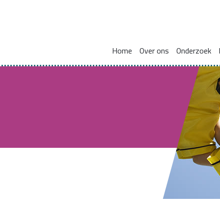
Home
Over ons
Onderzoek
Missie en visie
Integraal werken met en voor gezinnen
Zorgcoördinat
Leden kennisnetwerk
Vakmanschap
HBO Skills II
Vaste samenwerkingspartners
Normaliseren en versterken pedagogische basis
Lectoraat Jeugdhulp in Transformatie
Vacatures