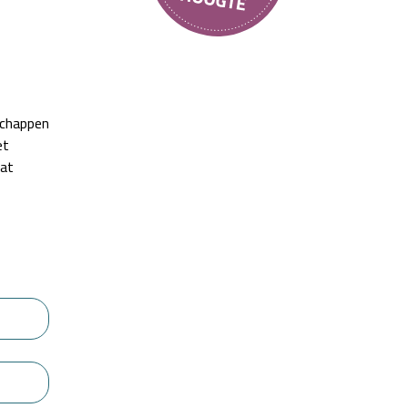
schappen
et
dat