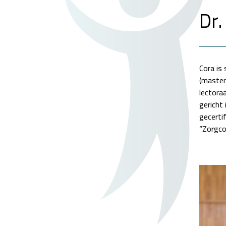
Dr.
Cora is
(master
lectora
gericht
gecerti
“Zorgco