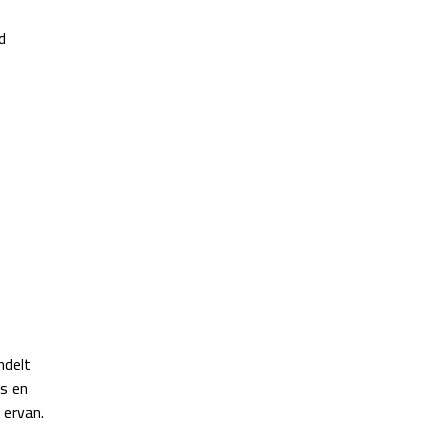
d
ndelt
is en
 ervan.