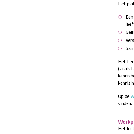
Het plat
Een 
leef
Geli
Vers
Same
Het Lec
(zoals 
kennisb
kennisi
Op de
w
vinden.
Werkp
Het lec