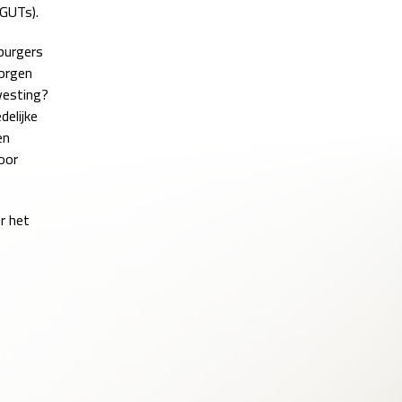
(GUTs).
 burgers
zorgen
svesting?
elijke
en
oor
r het