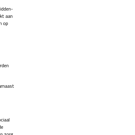
Midden-
kt aan
n op
orden
arnaast
ciaal
de
en zorg