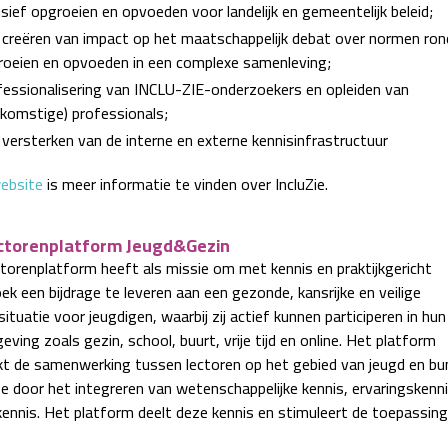
usief opgroeien en opvoeden voor landelijk en gemeentelijk beleid;
creëren van impact op het maatschappelijk debat over normen ron
roeien en opvoeden in een complexe samenleving;
essionalisering van INCLU-ZIE-onderzoekers en opleiden van
komstige) professionals;
versterken van de interne en externe kennisinfrastructuur
ebsite
is meer informatie te vinden over IncluZie.
ctorenplatform Jeugd&Gezin
torenplatform heeft als missie om met kennis en praktijkgericht
k een bijdrage te leveren aan een gezonde, kansrijke en veilige
ituatie voor jeugdigen, waarbij zij actief kunnen participeren in hun
ving zoals gezin, school, buurt, vrije tijd en online. Het platform
kt de samenwerking tussen lectoren op het gebied van jeugd en bu
se door het integreren van wetenschappelijke kennis, ervaringskenn
kkennis. Het platform deelt deze kennis en stimuleert de toepassing