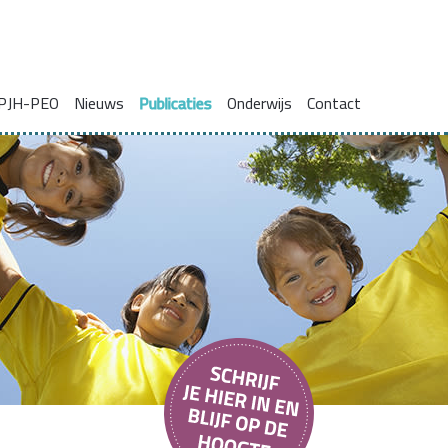
PJH-PEO
Nieuws
Publicaties
Onderwijs
Contact
ie voor gezinnen met complexe problemen
Onderzoeksrapporten
Blogs