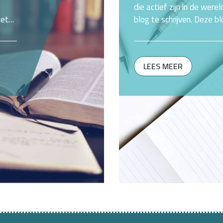
die actief zijn in de wer
het
blog te schrijven. Deze bl
opinie en de actualiteit
van de
LEES MEER