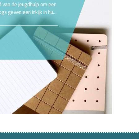
eld van de jeugdhulp om een
ogs geven een inkijk in hun
en rondom de transformatie