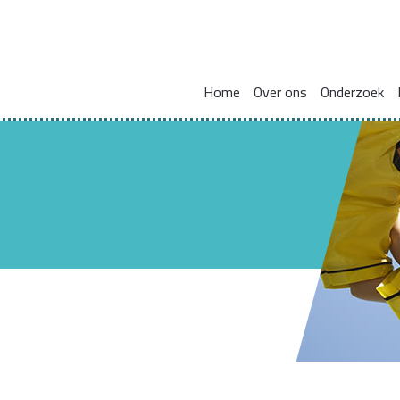
Home
Over ons
Onderzoek
Missie en visie
Integraal werken met en voor gezinnen
Zorgcoördinat
Leden kennisnetwerk
Vakmanschap
HBO Skills II
Vaste samenwerkingspartners
Normaliseren en versterken pedagogische basis
Lectoraat Jeugdhulp in Transformatie
Vacatures