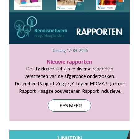
dinsdag 17-03-2026
Nieuwe rapporten
De afgelopen tijd zijn er diverse rapporten
verschenen van de afgeronde onderzoeken.
December: Rapport Zeg je JA tegen MDMA?! Januari:
Rapport Haagse bouwstenen Rapport Inclusieve
Kinderopvang Rapport Over Grenzen Maart: Rapport
LEES MEER
Toekomstscena
LINKEDIN