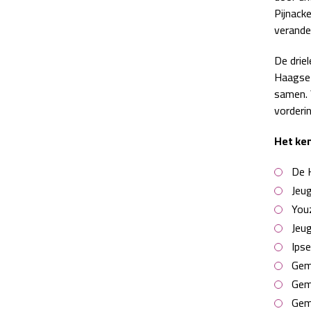
Pijnack
verande
De drie
Haagse 
samen. 
vorderi
Het ke
De 
Jeu
You
Jeu
Ips
Gem
Gem
Gem