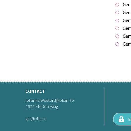
Gem
Gem
Gem
Gem
Gem
Gem
CONTACT
Johanna Westerdijkplein
75
2521 EN
Den Haag
kjh@hhs.nl
I