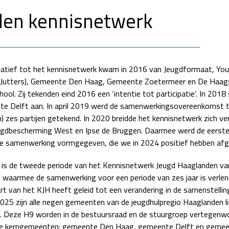
den kennisnetwerk
tiatief tot het kennisnetwerk kwam in 2016 van Jeugdformaat, You
Jutters), Gemeente Den Haag, Gemeente Zoetermeer en De Haag
ol. Zij tekenden eind 2016 een ‘intentie tot participatie’. In 2018
e Delft aan. In april 2019 werd de samenwerkingsovereenkomst 
) zes partijen getekend. In 2020 breidde het kennisnetwerk zich ver
gdbescherming West en Ipse de Bruggen. Daarmee werd de eerst
ge samenwerking vormgegeven, die we in 2024 positief hebben af
 is de tweede periode van het Kennisnetwerk Jeugd Haaglanden va
 waarmee de samenwerking voor een periode van zes jaar is verlen
rt van het KJH heeft geleid tot een verandering in de samenstellin
025 zijn alle negen gemeenten van de jeugdhulpregio Haaglanden li
. Deze H9 worden in de bestuursraad en de stuurgroep vertegenw
ie kerngemeenten: gemeente Den Haag, gemeente Delft en geme