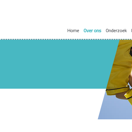
Home
Over ons
Onderzoek
Missie en visie
Integraal werken met en voor gezinnen
Zorgcoördinat
Leden kennisnetwerk
Vakmanschap
HBO Skills II
Vaste samenwerkingspartners
Normaliseren en versterken pedagogische basis
Lectoraat Jeugdhulp in Transformatie
Vacatures