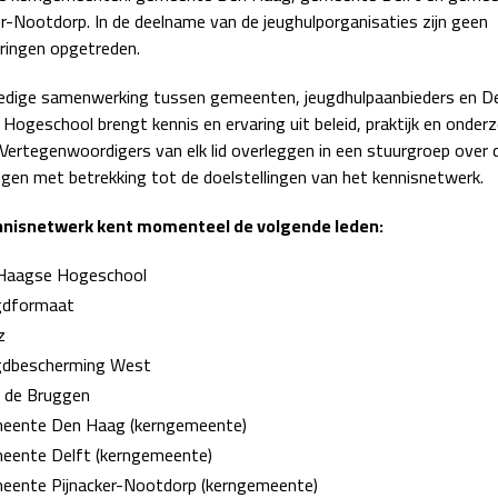
er-Nootdorp. In de deelname van de jeughulporganisaties zijn geen
ringen opgetreden.
ledige samenwerking tussen gemeenten, jeugdhulpaanbieders en D
Hogeschool brengt kennis en ervaring uit beleid, praktijk en onder
Vertegenwoordigers van elk lid overleggen in een stuurgroep over 
ngen met betrekking tot de doelstellingen van het kennisnetwerk.
nnisnetwerk kent momenteel de volgende leden:
Haagse Hogeschool
gdformaat
z
gdbescherming West
e de Bruggen
eente Den Haag (kerngemeente)
eente Delft (kerngemeente)
eente Pijnacker-Nootdorp (kerngemeente)