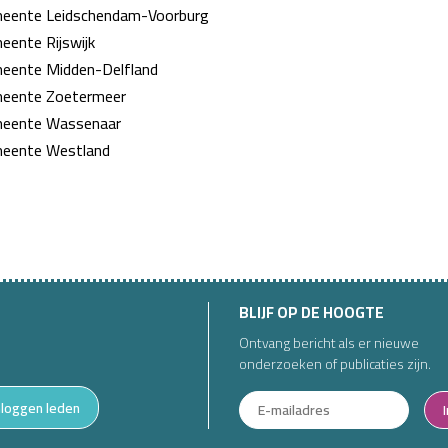
eente Leidschendam-Voorburg
eente Rijswijk
eente Midden-Delfland
eente Zoetermeer
eente Wassenaar
eente Westland
BLIJF OP DE HOOGTE
Ontvang bericht als er nieuwe
onderzoeken of publicaties zijn.
nloggen leden