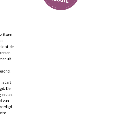
z (toen
se
 sloot de
tussen
der uit
e
gerond.
n start
gd. De
g ervan.
d van
oordigd
ente