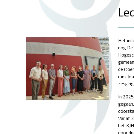
Le
Het ini
nog De 
Hogescho
gemeent
de (toen
met Jeu
zesjari
In 2025
gegaan,
doorsta
Vanaf 2
het KJH
door dr