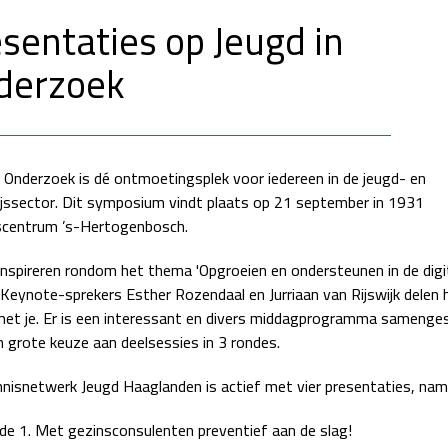
sentaties op Jeugd in
derzoek
n Onderzoek is dé ontmoetingsplek voor iedereen in de jeugd- en
jssector. Dit symposium vindt plaats op 21 september in 1931
scentrum ’s-Hertogenbosch.
 inspireren rondom het thema 'Opgroeien en ondersteunen in de digi
. Keynote-sprekers Esther Rozendaal en Jurriaan van Rijswijk delen 
met je. Er is een interessant en divers middagprogramma samenges
 grote keuze aan deelsessies in 3 rondes.
nisnetwerk Jeugd Haaglanden is actief met vier presentaties, namel
e 1. Met gezinsconsulenten preventief aan de slag!