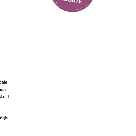
tale
hun
teld.
ijk: