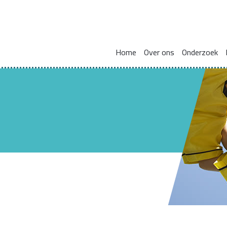
Home
Over ons
Onderzoek
Missie en visie
Integraal werken met en voor gezinnen
Zorgcoördinat
Leden kennisnetwerk
Vakmanschap
HBO Skills II
Vaste samenwerkingspartners
Normaliseren en versterken pedagogische basis
Lectoraat Jeugdhulp in Transformatie
Vacatures