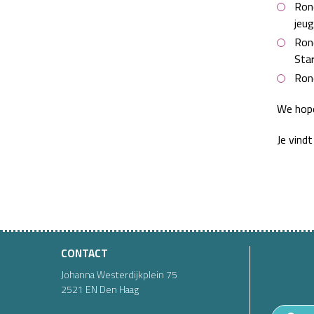
Rond
jeug
Rond
Star
Rond
We hopen
Je vind
CONTACT
Johanna Westerdijkplein
75
2521 EN
Den Haag