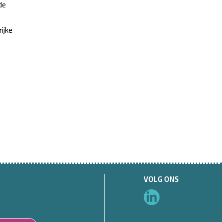
de
ijke
VOLG ONS