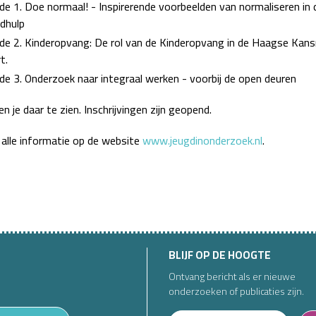
e 1. Doe normaal! - Inspirerende voorbeelden van normaliseren in 
dhulp
e 2. Kinderopvang: De rol van de Kinderopvang in de Haagse Kansr
t.
e 3. Onderzoek naar integraal werken - voorbij de open deuren
 je daar te zien. Inschrijvingen zijn geopend.
t alle informatie op de website
www.jeugdinonderzoek.nl
.
BLIJF OP DE HOOGTE
Ontvang bericht als er nieuwe
onderzoeken of publicaties zijn.