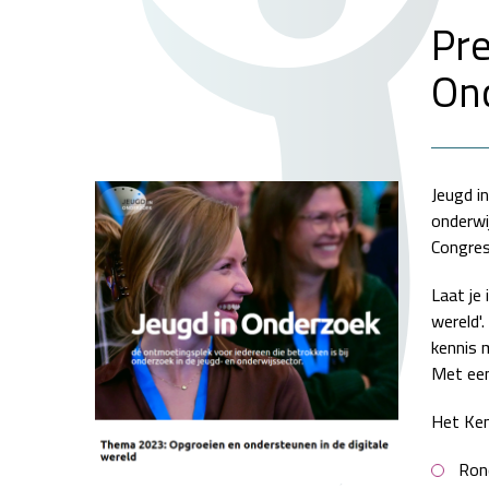
Pre
On
Jeugd i
onderwi
Congre
Laat je
wereld'
kennis 
Met een
Het Ken
Rond