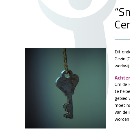
“Sn
Ce
Dit ond
Gezin (
werkwijz
Achte
Om de H
te help
gebied 
moet no
van de 
worden 