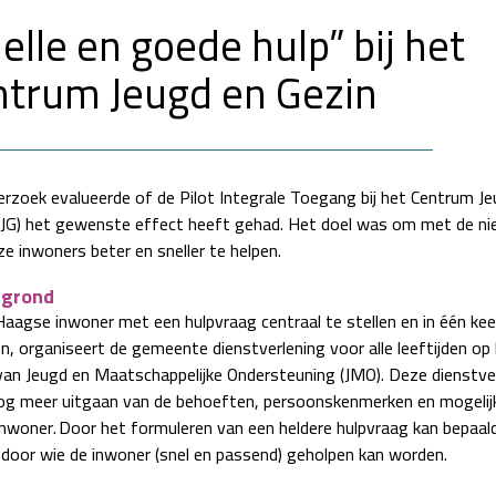
elle en goede hulp” bij het
ntrum Jeugd en Gezin
erzoek evalueerde of de Pilot Integrale Toegang bij het Centrum J
CJG) het gewenste effect heeft gehad. Het doel was om met de n
e inwoners beter en sneller te helpen.
rgrond
aagse inwoner met een hulpvraag centraal te stellen en in één ke
en, organiseert de gemeente dienstverlening voor alle leeftijden op
van Jeugd en Maatschappelijke Ondersteuning (JMO). Deze dienstve
g meer uitgaan van de behoeften, persoonskenmerken en mogelij
inwoner. Door het formuleren van een heldere hulpvraag kan bepaal
door wie de inwoner (snel en passend) geholpen kan worden.