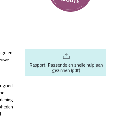
eugd en
ieuwe
Rapport: Passende en snelle hulp aan
gezinnen
(
pdf
)
er goed
 het
rlening
kheden
d