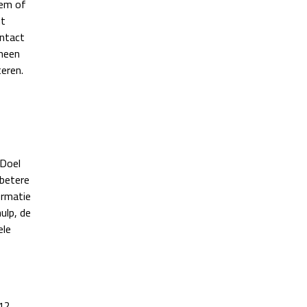
eem of
ht
ontact
 heen
eren.
 Doel
 betere
ormatie
ulp, de
ele
 12