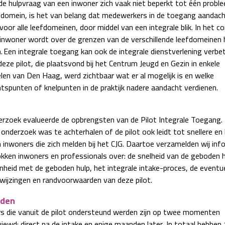
e hulpvraag van een inwoner zich vaak niet beperkt tot één probl
fdomein, is het van belang dat medewerkers in de toegang aandac
oor alle leefdomeinen, door middel van een integrale blik. In het c
inwoner wordt over de grenzen van de verschillende leefdomeinen
. Een integrale toegang kan ook de integrale dienstverlening verbet
eze pilot, die plaatsvond bij het Centrum Jeugd en Gezin in enkele
len van Den Haag, werd zichtbaar wat er al mogelijk is en welke
tspunten of knelpunten in de praktijk nadere aandacht verdienen.
erzoek evalueerde de opbrengsten van de Pilot Integrale Toegang.
 onderzoek was te achterhalen of de pilot ook leidt tot snellere en
n inwoners die zich melden bij het CJG. Daartoe verzamelden wij inf
rokken inwoners en professionals over: de snelheid van de geboden h
nheid met de geboden hulp, het integrale intake-proces, de eventu
wijzingen en randvoorwaarden van deze pilot.
den
s die vanuit de pilot ondersteund werden zijn op twee momenten
viewd: direct na de intake en enige maanden later. In totaal hebben