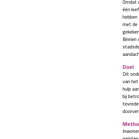
Omdat d
één lee
hebben v
met de 
gekeken
Binnen d
stadsde
aandach
Doel
Dit ond
van het
hulp aa
bij bet
tevrede
doorver
Metho
Inwoner
geïnter