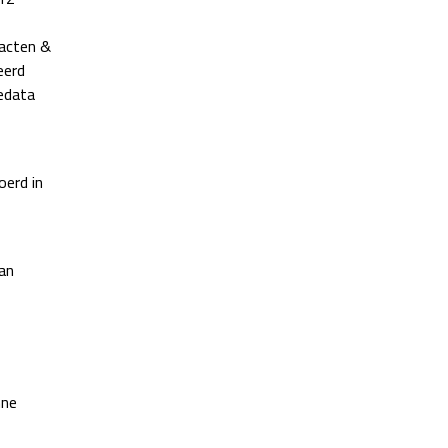
tacten &
eerd
edata
oerd in
an
nne