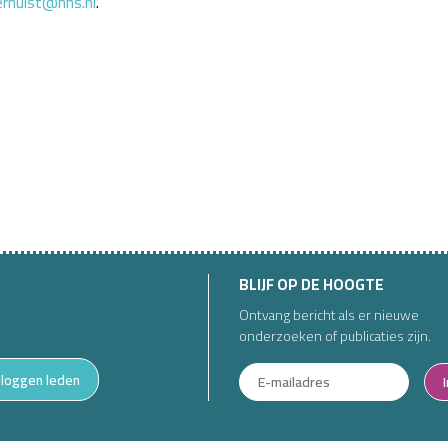
rhulst@hhs.nl
.
BLIJF OP DE HOOGTE
Ontvang bericht als er nieuwe
onderzoeken of publicaties zijn.
nloggen leden