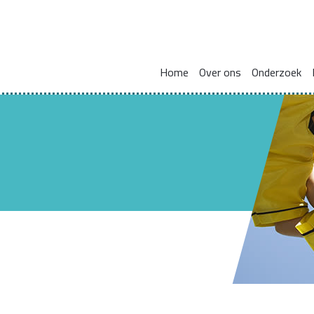
Home
Over ons
Onderzoek
Missie en visie
Integraal werken met en voor gezinnen
Zorgcoördinat
Leden kennisnetwerk
Vakmanschap
HBO Skills II
Vaste samenwerkingspartners
Normaliseren en versterken pedagogische basis
Lectoraat Jeugdhulp in Transformatie
Vacatures