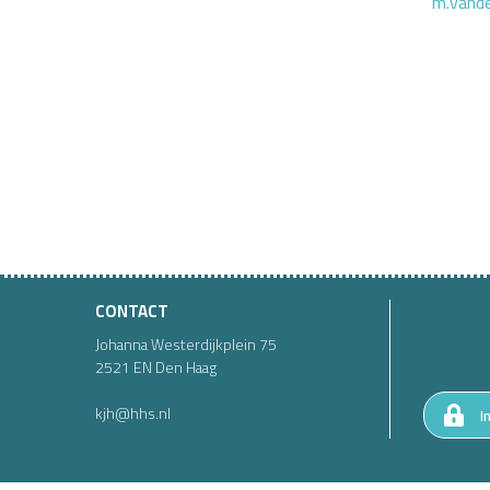
m.vande
CONTACT
Johanna Westerdijkplein
75
2521 EN
Den Haag
kjh@hhs.nl
I