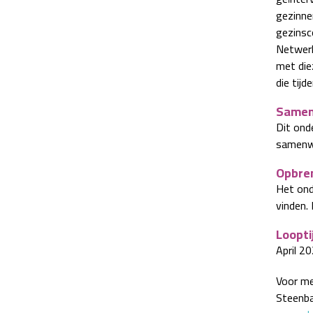
gezinne
gezinsc
Netwerk
met die
die tij
Samen
Dit ond
samenwe
Opbre
Het ond
vinden. 
Loopti
April 2
Voor me
Steenba