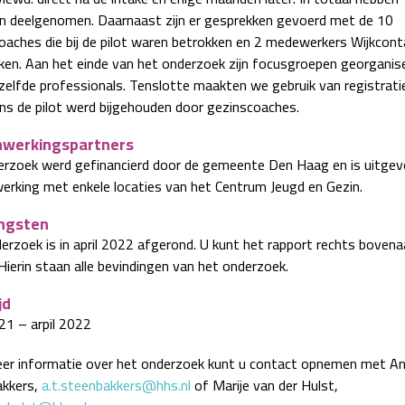
n deelgenomen. Daarnaast zijn er gesprekken gevoerd met de 10
oaches die bij de pilot waren betrokken en 2 medewerkers Wijkcon
en. Aan het einde van het onderzoek zijn focusgroepen georganis
zelfde professionals. Tenslotte maakten we gebruik van registrati
dens de pilot werd bijgehouden door gezinscoaches.
werkingspartners
erzoek werd gefinancierd door de gemeente Den Haag en is uitgev
rking met enkele locaties van het Centrum Jeugd en Gezin.
ngsten
erzoek is in april 2022 afgerond. U kunt het rapport rechts bovena
Hierin staan alle bevindingen van het onderzoek.
jd
021 – arpil 2022
er informatie over het onderzoek kunt u contact opnemen met A
kkers,
a.t.steenbakkers@hhs.nl
of Marije van der Hulst,