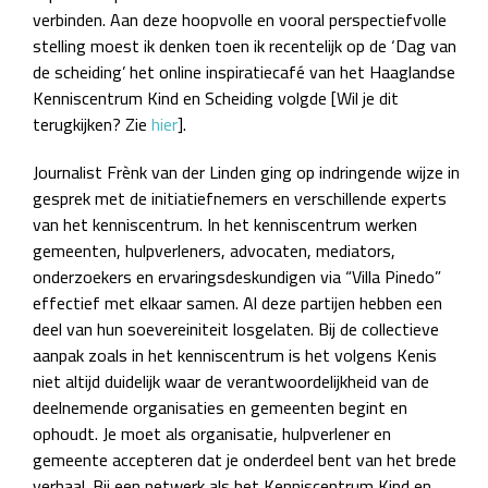
verbinden. Aan deze hoopvolle en vooral perspectiefvolle
stelling moest ik denken toen ik recentelijk op de ‘Dag van
de scheiding’ het online inspiratiecafé van het Haaglandse
Kenniscentrum Kind en Scheiding volgde [Wil je dit
terugkijken? Zie
hier
].
Journalist Frènk van der Linden ging op indringende wijze in
gesprek met de initiatiefnemers en verschillende experts
van het kenniscentrum. In het kenniscentrum werken
gemeenten, hulpverleners, advocaten, mediators,
onderzoekers en ervaringsdeskundigen via “Villa Pinedo”
effectief met elkaar samen. Al deze partijen hebben een
deel van hun soevereiniteit losgelaten. Bij de collectieve
aanpak zoals in het kenniscentrum is het volgens Kenis
niet altijd duidelijk waar de verantwoordelijkheid van de
deelnemende organisaties en gemeenten begint en
ophoudt. Je moet als organisatie, hulpverlener en
gemeente accepteren dat je onderdeel bent van het brede
verhaal. Bij een netwerk als het Kenniscentrum Kind en