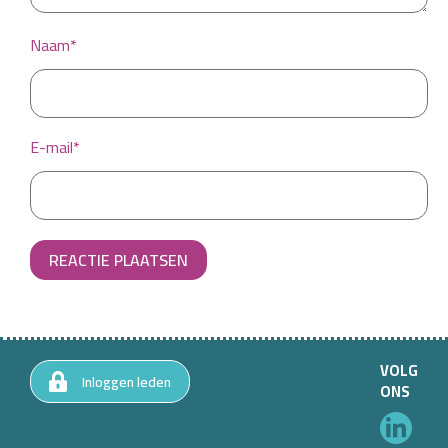
Naam*
E-mail*
REACTIE PLAATSEN
VOLG
Inloggen leden
ONS