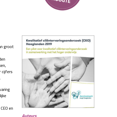
an groot
den
ken,
cijfers
.
varing
ijke
e CEO en
Auteurs