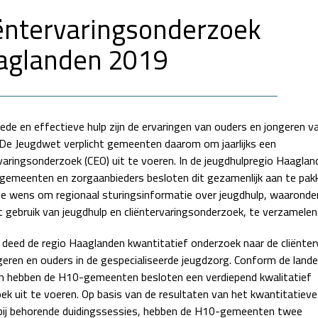
ëntervaringsonderzoek
aglanden 2019
ede en effectieve hulp zijn de ervaringen van ouders en jongeren v
 De Jeugdwet verplicht gemeenten daarom om jaarlijks een
rvaringsonderzoek (CEO) uit te voeren. In de jeugdhulpregio Haaglan
gemeenten en zorgaanbieders besloten dit gezamenlijk aan te pak
de wens om regionaal sturingsinformatie over jeugdhulp, waaronder 
t gebruik van jeugdhulp en cliëntervaringsonderzoek, te verzamelen
 deed de regio Haaglanden kwantitatief onderzoek naar de cliënter
geren en ouders in de gespecialiseerde jeugdzorg. Conform de landel
n hebben de H10-gemeenten besloten een verdiepend kwalitatief
ek uit te voeren. Op basis van de resultaten van het kwantitatiev
bij behorende duidingssessies, hebben de H10-gemeenten twee