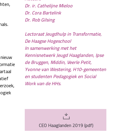
chten,
Dr. ir. Cathelijne Mieloo
Dr. Cora Bartelink
Dr. Rob Gilsing
als.
Lectoraat Jeugdhulp in Transformatie,
De Haagse Hogeschool
In samenwerking met het
Kennisnetwerk Jeugd Haaglanden, Ipse
 nieuw
de Bruggen, Middin, Veerle Petit,
formatie
Yvonne van Westering, H10-gemeenten
artaal
en studenten Pedagogiek en Social
tief
Work van de HHs.
derzoek,
gogiek
CEO Haaglanden 2019
(
pdf
)