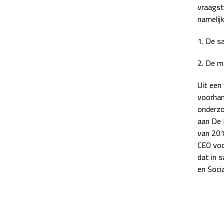
vraagst
namelijk
1. De s
2. De m
Uit een
voorhan
onderzo
aan De 
van 201
CEO voo
dat in 
en Soci