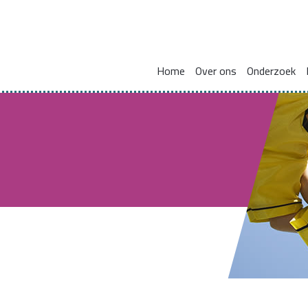
Home
Over ons
Onderzoek
Missie en visie
Integraal werken met en voor gezinnen
Zorgcoördinat
Leden kennisnetwerk
Vakmanschap
HBO Skills II
Vaste samenwerkingspartners
Normaliseren en versterken pedagogische basis
Lectoraat Jeugdhulp in Transformatie
Vacatures