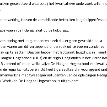
ukken geselecteerd waarop zij het kwalitatieve onderzoek willen ri
:
amenwerking tussen de verschillende betrokken jeugdhulpprofession
ate waarin de hulp aansluit op de hulpvraag.
 verkenning met de gemeenten bleek dat er geen geschikte data
den waren om dit verdiepende onderzoek uit te voeren zonder een
ek op te zetten. Daarom hebben het lectoraat Jeugdhulp in Trans
Haagse Hogeschool (HHs) en de regio Haaglanden in het vierde kw
8 verkend of en op welke wijze De Haagse Hogeschool een kwalita
r de regio kan uitvoeren. Dit heeft geresulteerd in voorliggend on
samenwerking met tweedejaarsstudenten van de opleidingen Peda
al Work van De Haagse Hogeschool is uitgevoerd.