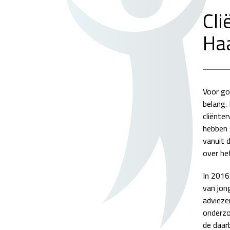
Cli
Ha
Voor go
belang.
cliënte
hebben 
vanuit 
over he
In 2016
van jon
advieze
onderzo
de daar