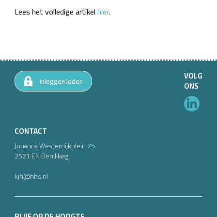
Lees het volledige artikel
hier
.
VOLG
Inloggen leden
ONS
CONTACT
Johanna Westerdijkplein
75
2521 EN
Den Haag
kjh@hhs.nl
BLIJF OP DE HOOGTE